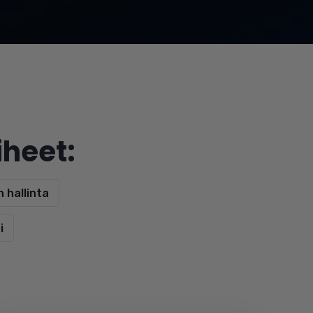
iheet:
 hallinta
i