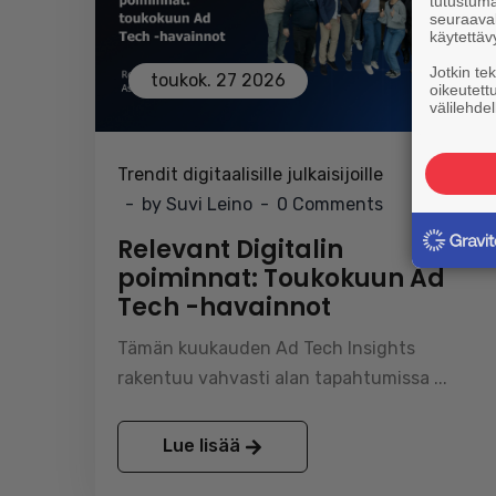
tutustuma
seuraaval
käytettäv
Jotkin te
toukok. 27 2026
oikeutett
välilehdel
Trendit digitaalisille julkaisijoille
by Suvi Leino
0 Comments
Relevant Digitalin
poiminnat: Toukokuun Ad
Tech -havainnot
Tämän kuukauden Ad Tech Insights
rakentuu vahvasti alan tapahtumissa ...
Lue lisää