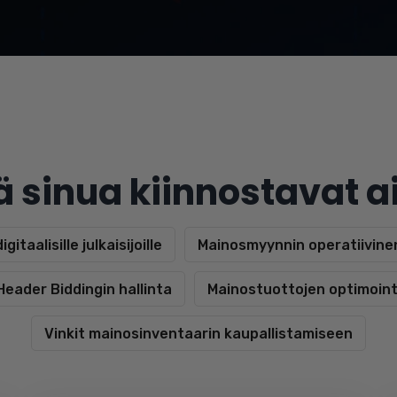
 sinua kiinnostavat a
gitaalisille julkaisijoille
Mainosmyynnin operatiivinen
Header Biddingin hallinta
Mainostuottojen optimoint
Vinkit mainosinventaarin kaupallistamiseen