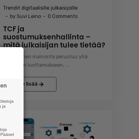
Trendit digitaalisille julkaisijoille
by Suvi Leino
0 Comments
TCF ja
suostumuksenhallinta –
mitä julkaisijan tulee tietää?
Digitaalinen mainonta perustuu yhä
enemmän luottamukseen, ...
Lue lisää
sen
tietoja
 ja
toja
. Pääset