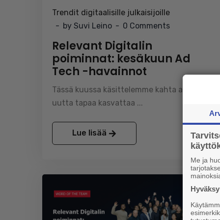
Trendit digitaalisille julkaisijoille
by Suvi Leino
0 Comments
Relevant Digitalin
poiminnat: kesäkuun Ad
Tech -havainnot
Tässä kuussa käsittelemme kahta aihetta:
uutta tapaa kasvattaa ...
Ar
Lue lisää
Tarvit
käytt
Me ja huo
tarjotak
mainoksi
Hyväksym
Käytämme 
esimerkiks