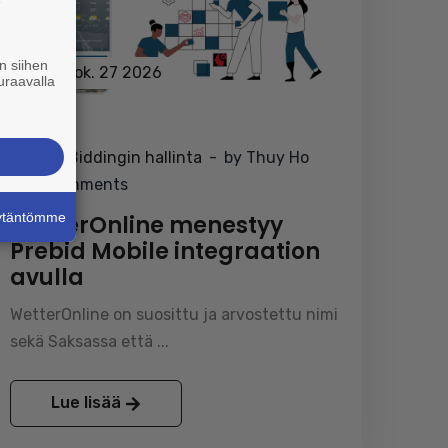
e
n siihen
toukok. 27 2026
uraavalla
Header Biddingin hallinta
by Thuy Ho
0 Comments
äytäntömme
WetterOnline menestyy
Prebid Mobile integraation
avulla
WetterOnline on suosittu ja arvostettu nimi
sekä Saksassa että ...
Lue lisää