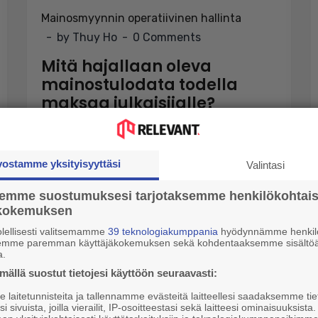
Mainosmyynnin operatiivinen hallinta
by Thuy Ho
0 Comments
Mitä hajallaan oleva
mainostulodata todella
maksaa julkaisijalle?
Mainonnan monetisointi tuottaa enemmän
dataa kuin koskaan aiemmin. ...
vostamme yksityisyyttäsi
Valintasi
Lue lisää
semme suostumuksesi tarjotaksemme henkilökohtai
ökokemuksen
lellisesti valitsemamme
39 teknologiakumppania
hyödynnämme henkilö
semme paremman käyttäjäkokemuksen sekä kohdentaaksemme sisältöä
a.
ällä suostut tietojesi käyttöön seuraavasti:
laitetunnisteita ja tallennamme evästeitä laitteellesi saadaksemme tie
i sivuista, joilla vierailit, IP-osoitteestasi sekä laitteesi ominaisuuksista