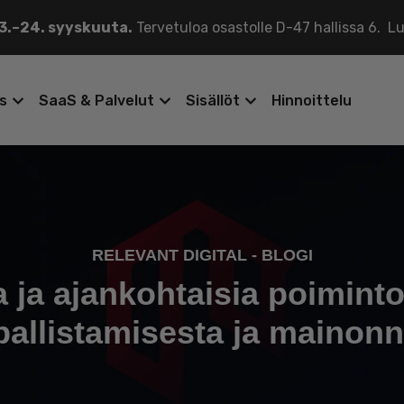
.–24. syyskuuta.
Tervetuloa osastolle D-47 hallissa 6.
Lu
ys
SaaS & Palvelut
Sisällöt
Hinnoittelu
RELEVANT DIGITAL - BLOGI
 ja ajankohtaisia poimint
allistamisesta ja mainon