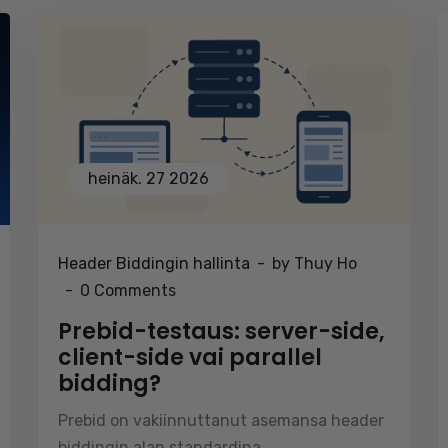
heinäk. 27 2026
Header Biddingin hallinta
by Thuy Ho
0 Comments
Prebid-testaus: server-side,
client-side vai parallel
bidding?
Prebid on vakiinnuttanut asemansa header
biddingin alan standardina, ...