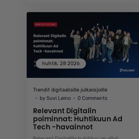
huhtik. 28 2026
Trendit digitaalisille julkaisijoille
by Suvi Leino
0 Comments
Relevant Digitalin
poiminnat: Huhtikuun Ad
Tech -havainnot
Relevant Digitalilla huhtikuu on ollut