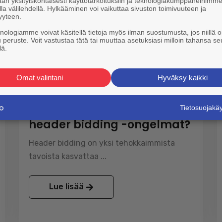
an yksityiskohtaisesti käyttötarkoituksiin ja teknologiakumppaneihimm
la välilehdellä. Hylkääminen voi vaikuttaa sivuston toimivuuteen ja
yyteen.
knologiamme voivat käsitellä tietoja myös ilman suostumusta, jos niillä o
toukok. 27 2026
u peruste. Voit vastustaa tätä tai muuttaa asetuksiasi milloin tahansa se
lä.
Omat valintani
Hyväksy kaikki
Header Biddingin hallinta
by Thuy Ho
0 Comments
Tietosuojak
Miten korjata yleisimmät
header bidding -ongelmat?
Header bidding on yksi tehokkaimmista
tavoista kasvattaa ...
Lue lisää