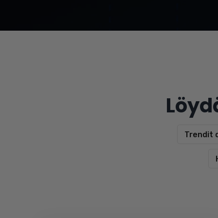
Löydä
Trendit di