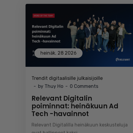
heinäk. 28 2026
Trendit digitaalisille julkaisijoille
by Thuy Ho
0 Comments
Relevant Digitalin
poiminnat: heinäkuun Ad
Tech -havainnot
Relevant Digitalilla heinäkuun keskusteluja
ovat hallinneet kaksi ...