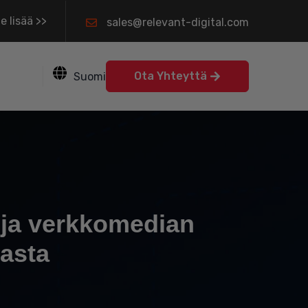
e lisää >>
sales@relevant-digital.com
Ota Yhteyttä
Suomi
oja verkkomedian
nasta